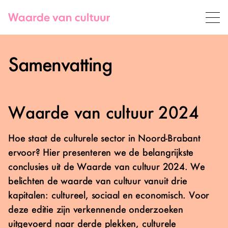
Home van Waarde van Cultuur
Meteen naar de content
Samenvatting
Herstel culturele sector, maar zorgen
Waarde van cultuur 2024
blijven
Hoe staat de culturele sector in Noord-Brabant
Cultureel kapitaal
ervoor? Hier presenteren we de belangrijkste
conclusies uit de Waarde van cultuur 2024. We
belichten de waarde van cultuur vanuit drie
Sociaal kapitaal
kapitalen: cultureel, sociaal en economisch. Voor
deze editie zijn verkennende onderzoeken
Economisch kapitaal
uitgevoerd naar derde plekken, culturele