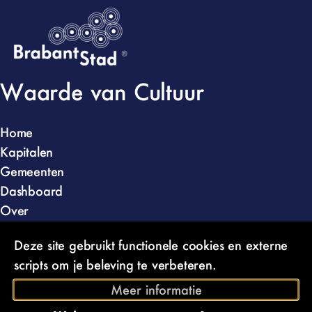
Waarde van Cultuur
Home
Kapitalen
Gemeenten
Dashboard
Over
Kunstloc Brabant
Deze site gebruikt functionele cookies en externe
Burgemeester Brokxlaan 1000
scripts om je beleving te verbeteren.
5041 SG Tilburg
Meer informatie
013 750 84 31