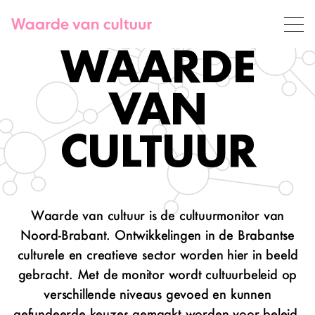
Meteen naar de content
Home van Waarde van Cultuur
Waarde van Cultuur
WAARDE
VAN
CULTUUR
Waarde van cultuur is de cultuurmonitor van
Noord-Brabant. Ontwikkelingen in de Brabantse
culturele en creatieve sector worden hier in beeld
gebracht. Met de monitor wordt cultuurbeleid op
verschillende niveaus gevoed en kunnen
gefundeerde keuzes gemaakt worden voor beleid.