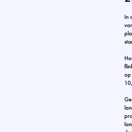
In 
van
pla
sta
Hoe
fli
op 
10,
Ge
lan
pro
lan