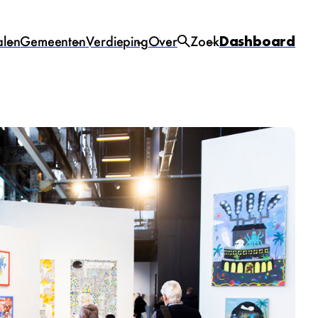
alen
Gemeenten
Verdieping
Over
Zoek
Dashboard