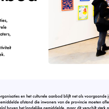
ties,
rele
aters,
viteit
ek.
organisaties en het culturele aanbod blijft net als voorgaande 
emiddelde afstand die inwoners van de provincie moeten afl
veelal boven het landelijke gemiddelde, maar dit verschilt ster