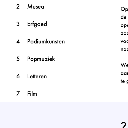
Musea
Op
de 
Erfgoed
ope
zoa
Podiumkunsten
voo
naa
Popmuziek
We 
aan
Letteren
te 
Film