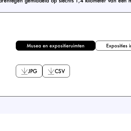
rentegen gemiddeld op slechts 1,4 kilometer van een
Musea en expositieruimten
Exposities 
Bron: CBS
JPG
CSV