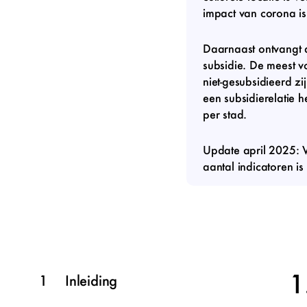
impact van corona is
Daarnaast ontvangt 
subsidie. De meest v
niet-gesubsidieerd zij
een subsidierelatie 
per stad.
Update april 2025: Ve
aantal indicatoren i
Inhoudsopgave
Inleiding