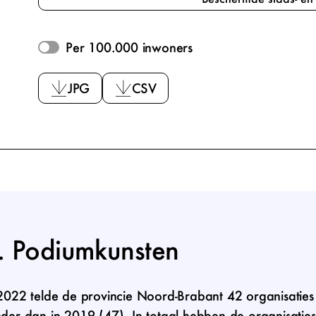
Per 100.000 inwoners
2023 – Bron: CBS
JPG
CSV
Podiumkunsten
2022 telde de provincie Noord-Brabant 42 organisaties 
der dan in 2019 (47). In totaal hebben de organisaties