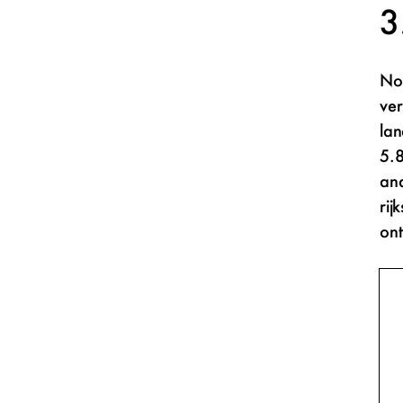
Noo
ver
lan
5.8
and
rij
ont