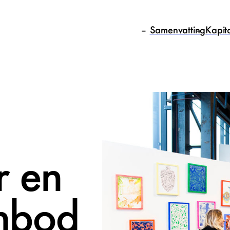
Samenvatting
Kapit
r en
anbod